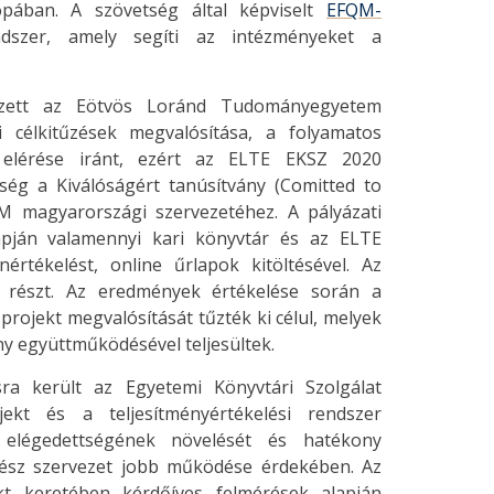
ópában. A szövetség által képviselt
EFQM-
ndszer, amely segíti az intézményeket a
lezett az Eötvös Loránd Tudományegyetem
i célkitűzések megvalósítása, a folyamatos
 elérése iránt, ezért az ELTE EKSZ 2020
tség a Kiválóságért tanúsítvány (Comitted to
QM magyarországi szervezetéhez. A pályázati
apján valamennyi kari könyvtár és az ELTE
rtékelést, online űrlapok kitöltésével. Az
 részt. Az eredmények értékelése során a
projekt megvalósítását tűzték ki célul, melyek
y együttműködésével teljesültek.
ra került az Egyetemi Könyvtári Szolgálat
jekt és a teljesítményértékelési rendszer
elégedettségének növelését és hatékony
ész szervezet jobb működése érdekében. Az
kt keretében kérdőíves felmérések alapján