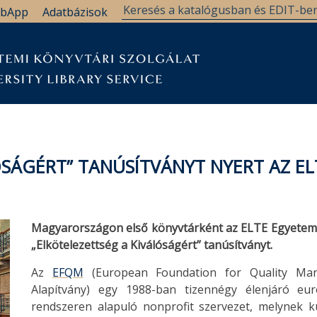
bApp
Adatbázisok
ÓSÁGÉRT” TANÚSÍTVÁNYT NYERT AZ E
Magyarországon első könyvtárként az ELTE Egyetemi 
„Elkötelezettség a Kiválóságért” tanúsítványt.
Az
EFQM
(European Foundation for Quality Ma
Alapítvány) egy 1988-ban tizennégy élenjáró európ
rendszeren alapuló nonprofit szervezet, melynek k