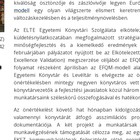
kiválóság ösztönzője és zászlóvivője legyen Eur
modell
egy olyan világszerte elismert keretre
változáskezelésben és a teljesítménynövelésben.
Az ELTE Egyetemi Könyvtári Szolgálata elköte
küldetésnyilatkozatában megfogalmazott stratégia
Z)
minőségfejlesztés és a kiemelkedő eredmények
42
februárjában pályázatot nyújtott be az Elkötelezet
Excellence Validation) megszerzése céljából az EF
folyamat részeként áprilisban az EFQM-modell al
Egyetemi Könyvtár és Levéltár is elvégezte az öné
önértékelésben mintegy negyven könyvtáros vett
könyvtárvezetők a fejlesztési javaslatok közül három 
munkatársaink széleskörű összefogásával és hatékon
Az önértékelést követő hat hónapban kidolgozás
valamennyi könyvtárát átfogó asszimilációs pro
dokumentációja. A két projekt a munkatársak 
munkavégzésének támogatását célozza meg, az eg
EKSZ kommunikációjának fejlesztését célzó proje