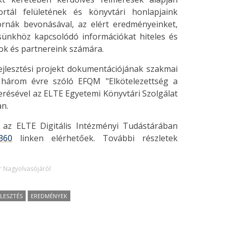
rtál felületének és könyvtári honlapjaink
ornák bevonásával, az elért eredményeinket,
sünkhöz kapcsolódó információkat hiteles és
ok és partnereink számára.
ejlesztési projekt dokumentációjának szakmai
k három évre szóló EFQM "Elkötelezettség a
yerésével az ELTE Egyetemi Könyvtári Szolgálat
n.
z ELTE Digitális Intézményi Tudástárában
1360
linken elérhetőek. További részletek
r Nagyolvasójáról
LESZTÉS
EREDMÉNYEK