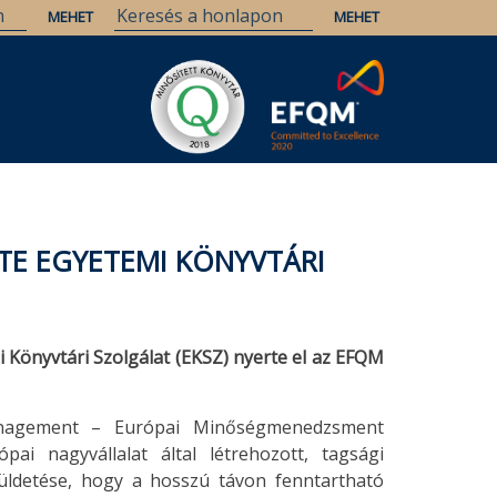
LTE EGYETEMI KÖNYVTÁRI
Könyvtári Szolgálat (EKSZ) nyerte el az EFQM
nagement – Európai Minőségmenedzsment
ai nagyvállalat által létrehozott, tagsági
üldetése, hogy a hosszú távon fenntartható