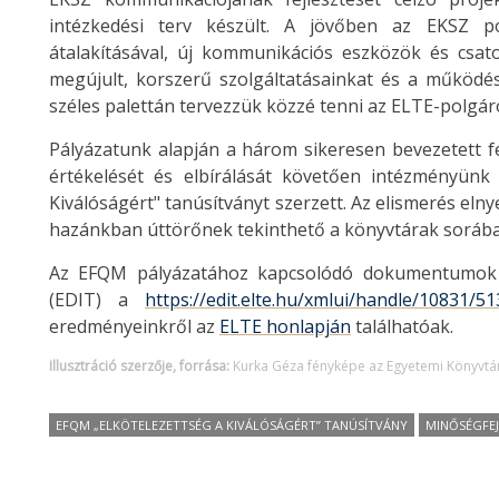
intézkedési terv készült. A jövőben az EKSZ po
átalakításával, új kommunikációs eszközök és csat
megújult, korszerű szolgáltatásainkat és a működé
széles palettán tervezzük közzé tenni az ELTE-polgár
Pályázatunk alapján a három sikeresen bevezetett f
értékelését és elbírálását követően intézményün
Kiválóságért" tanúsítványt szerzett. Az elismerés eln
hazánkban úttörőnek tekinthető a könyvtárak sorába
Az EFQM pályázatához kapcsolódó dokumentumok a
(EDIT) a
https://edit.elte.hu/xmlui/handle/10831/5
eredményeinkről az
ELTE honlapján
találhatóak.
Illusztráció szerzője, forrása:
Kurka Géza fényképe az Egyetemi Könyvtá
EFQM „ELKÖTELEZETTSÉG A KIVÁLÓSÁGÉRT” TANÚSÍTVÁNY
MINŐSÉGFEJ