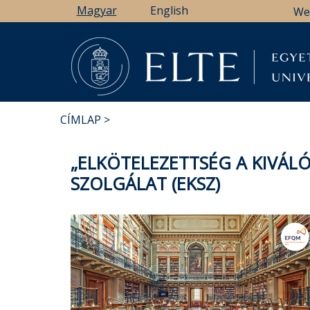
Ugrás
Magyar
English
We
a
tartalomra
CÍMLAP
MORZSA
„ELKÖTELEZETTSÉG A KIVÁL
SZOLGÁLAT (EKSZ)