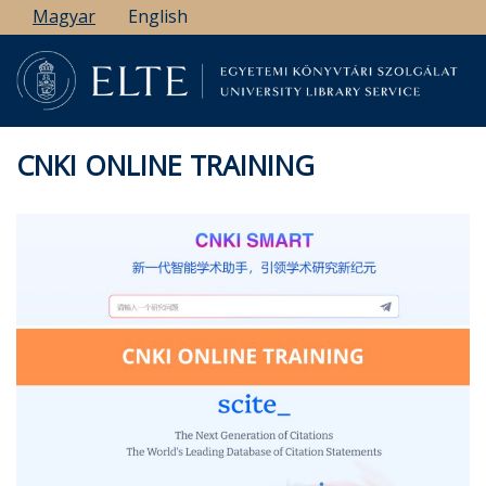
Ugrás
Magyar
English
a
tartalomra
CNKI ONLINE TRAINING