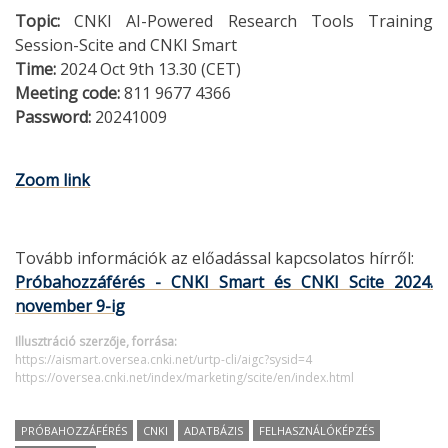
Topic:
CNKI AI-Powered Research Tools Training
Session-Scite and CNKI Smart
Time:
2024 Oct 9th 13.30 (CET)
Meeting code:
811 9677 4366
Password:
20241009
Zoom link
Tovább információk az előadással kapcsolatos hírről:
Próbahozzáférés - CNKI Smart és CNKI Scite 2024.
november 9-ig
Illusztráció szerzője, forrása:
https://aismart.oversea.cnki.net/urtp-cli/aigc?sysid=4
https://oversea.cnki.net/index/marketing/scite/en/index.html
PRÓBAHOZZÁFÉRÉS
CNKI
ADATBÁZIS
FELHASZNÁLÓKÉPZÉS