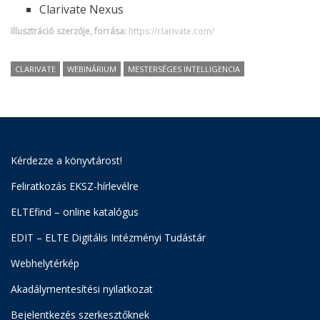
Clarivate Nexus
Illusztráció szerzője, forrása:
https://clarivate.com/
CLARIVATE
WEBINÁRIUM
MESTERSÉGES INTELLIGENCIA
Kérdezze a könyvtárost!
Feliratkozás EKSZ-hírlevélre
ELTEfind – online katalógus
EDIT – ELTE Digitális Intézményi Tudástár
Webhelytérkép
Akadálymentesítési nyilatkozat
Bejelentkezés szerkesztőknek