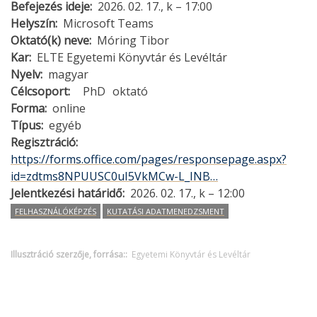
Befejezés ideje
2026. 02. 17., k – 17:00
Helyszín
Microsoft Teams
Oktató(k) neve
Móring Tibor
Kar
ELTE Egyetemi Könyvtár és Levéltár
Nyelv
magyar
Célcsoport
PhD
oktató
Forma
online
Típus
egyéb
Regisztráció
https://forms.office.com/pages/responsepage.aspx?
id=zdtms8NPUUSC0uI5VkMCw-L_INB…
Jelentkezési határidő
2026. 02. 17., k – 12:00
FELHASZNÁLÓKÉPZÉS
KUTATÁSI ADATMENEDZSMENT
Illusztráció szerzője, forrása:
Egyetemi Könyvtár és Levéltár