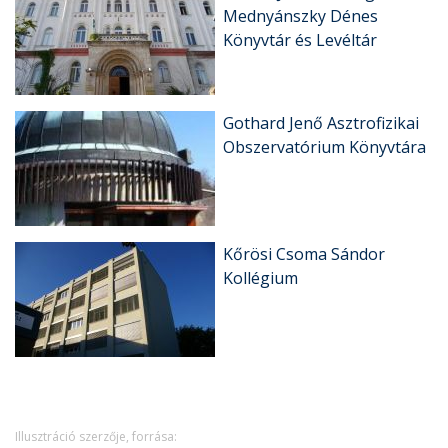
Mednyánszky Dénes
Könyvtár és Levéltár
Gothard Jenő Asztrofizikai
Obszervatórium Könyvtára
Kőrösi Csoma Sándor
Kollégium
Illusztráció szerzője, forrása: