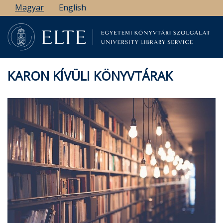
Ugrás
Magyar
English
a
tartalomra
KARON KÍVÜLI KÖNYVTÁRAK