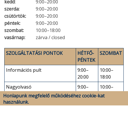
kedd:
9:00–20:00
szerda:
9:00–20:00
csütörtök:
9:00–20:00
péntek:
9:00–20:00
szombat:
10:00–18:00
vasárnap:
zárva / closed
SZOLGÁLTATÁSI PONTOK
HÉTFŐ-
SZOMBAT
PÉNTEK
Információs pult
9:00–
10:00–
Honlapunk megfelelő működéséhez cookie-kat
20:00
18:00
használunk.
Nagyolvasó
9:00–
10:00–
More info
20:00
18:00
Elfogadom
Nem fogadom el
Kölcsönző és szakolvasói
9:00–
–
termek
20:00
Kutatóterem
9:00–
–
19:30