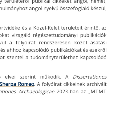
területéről publikál cikkeket angol, német,
nulmányhoz angol nyelvű összefoglaló készül,
rtvidéke és a Közel-Kelet területeit érintő, az
okat vizsgáló régészettudományi publikációk
ül a folyóirat rendszeresen közöl ásatási
 és ahhoz kapcsolódó publikációkat és ezekről
tot szentel a tudományterülethez kapcsolódó
s
elvei szerint működik. A
Dissertationes
Sherpa Romeo
. A folyóirat cikkeinek archivált
ationes Archaeologicae
2023-ban az „MTMT