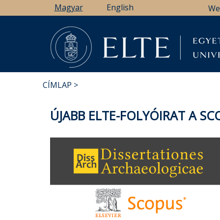
Ugrás
Magyar
English
We
a
tartalomra
CÍMLAP
MORZSA
ÚJABB ELTE-FOLYÓIRAT A S