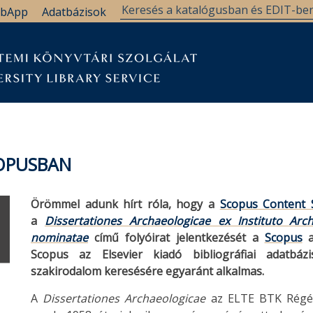
bApp
Adatbázisok
COPUSBAN
Örömmel adunk hírt róla, hogy a
Scopus Content S
a
Dissertationes Archaeologicae ex Instituto Arc
nominatae
című folyóirat jelentkezését a
Scopus
a
Scopus az Elsevier kiadó bibliográfiai adatbá
szakirodalom keresésére egyaránt alkalmas.
A
Dissertationes Archaeologicae
az ELTE BTK Régésze