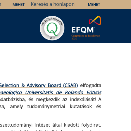
election & Advisory Board (CSAB)
elfogadta
haeologico Universitatis de Rolando Eötvös
datbázisba, és megkezdik az indexálását! A
zisa, amely tudománymetriai kutatások és
ttudományi Intézet által kiadott folyóirat,