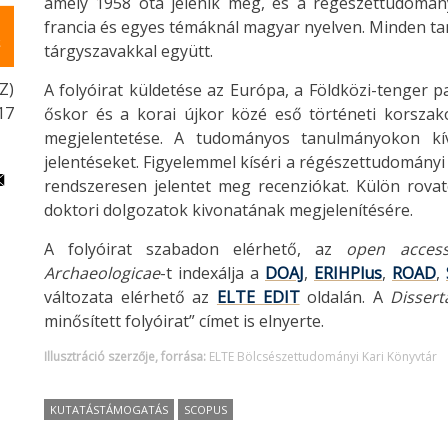
amely 1958 óta jelenik meg, és a régészettudomány 
francia és egyes témáknál magyar nyelven. Minden ta
tárgyszavakkal együtt.
Z)
A folyóirat küldetése az Európa, a Földközi-tenger pa
17
őskor és a korai újkor közé eső történeti korszak
megjelentetése. A tudományos tanulmányokon kív
jelentéseket. Figyelemmel kíséri a régészettudományi
rendszeresen jelentet meg recenziókat. Külön rova
doktori dolgozatok kivonatának megjelenítésére.
A folyóirat szabadon elérhető, az
open acces
Archaeologicae
-t indexálja a
DOAJ
,
ERIHPlus
,
ROAD
,
változata elérhető az
ELTE EDIT
oldalán. A
Dissert
minősített folyóirat” címet is elnyerte.
Illusztráció szerzője, forrása:
ELTE Bölcsészettudományi Kari Könyvtár
KUTATÁSTÁMOGATÁS
SCOPUS