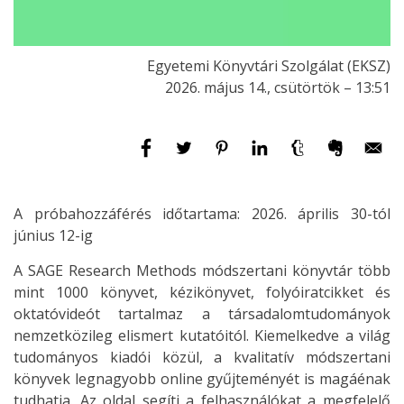
Egyetemi Könyvtári Szolgálat (EKSZ)
2026. május 14., csütörtök – 13:51
A próbahozzáférés időtartama: 2026. április 30-tól
június 12-ig
A SAGE Research Methods módszertani könyvtár több
mint 1000 könyvet, kézikönyvet, folyóiratcikket és
oktatóvideót tartalmaz a társadalomtudományok
nemzetközileg elismert kutatóitól. Kiemelkedve a világ
tudományos kiadói közül, a kvalitatív módszertani
könyvek legnagyobb online gyűjteményét is magáénak
tudhatja. Az oldal segíti a felhasználókat a megfelelő