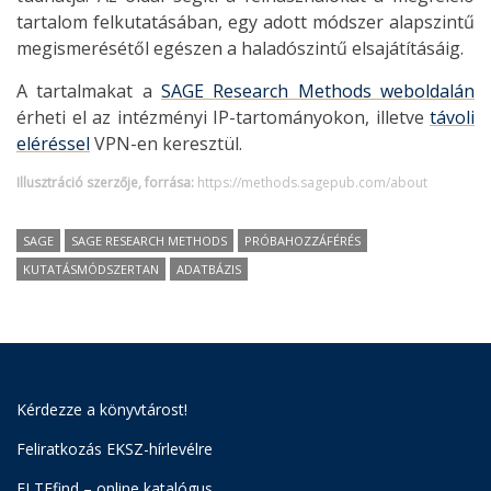
tartalom felkutatásában, egy adott módszer alapszintű
megismerésétől egészen a haladószintű elsajátításáig.
A tartalmakat a
SAGE Research Methods weboldalán
érheti el az intézményi IP-tartományokon, illetve
távoli
eléréssel
VPN-en keresztül.
Illusztráció szerzője, forrása:
https://methods.sagepub.com/about
SAGE
SAGE RESEARCH METHODS
PRÓBAHOZZÁFÉRÉS
KUTATÁSMÓDSZERTAN
ADATBÁZIS
Kérdezze a könyvtárost!
Feliratkozás EKSZ-hírlevélre
ELTEfind – online katalógus