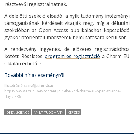
résztvevői regisztrálhatnak.
A délelőtti szekció előadói a nyílt tudomány intézményi
támogatásának kérdéseit vitatják meg, míg a délutáni
szekcióban az Open Access publikáláshoz kapcsolódó
gyakorlatorientált módszerek bemutatására kerül sor.
A rendezvény ingyenes, de előzetes regisztrációhoz
kötött. Részletes
program és regisztráció
a Charm-EU
oldalán érhető el.
További hír az eseményről
Illusztráció szerzője, forrása:
https://www.elte.hu/en/content/join-the-2nd-charm-eu-open-science-
day.e.436
OPEN SCIENCE
NYÍLT TUDOMÁNY
KÉPZÉS