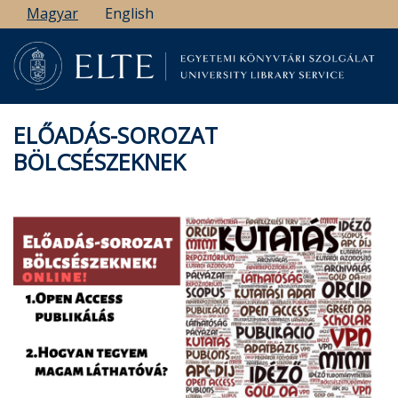
Ugrás
Magyar
English
a
tartalomra
ELŐADÁS-SOROZAT
BÖLCSÉSZEKNEK