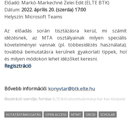
Előadó: Markó-Markechné Zelei Edit (ELTE BTK)
Dátum:
2022. április 20. (szerda) 17:00
Helyszín: Microsoft Teams
Az előadás során tisztázásra kerül, mi számít
idézésnek, az MTA osztályainak milyen speciális
követelményei vannak (pl. többesidézés használata);
továbbá bemutatásra kerülnek gyakorlati tippek, hol
és milyen módokon lehet idézőket keresni.
Regisztráció
Bővebb információ:
konyvtar@btk.elte.hu
Illusztráció szerzője, forrása:
ELTE Bölcsészettudományi Kar Kari Könyvtár
KUTATÁSTÁMOGATÁS
OPEN ACCESS
MTMT
ORCID
SCHOLAR