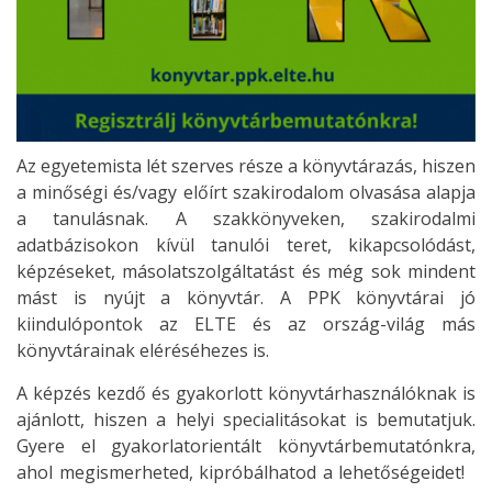
Az egyetemista lét szerves része a könyvtárazás, hiszen
a minőségi és/vagy előírt szakirodalom olvasása alapja
a tanulásnak. A szakkönyveken, szakirodalmi
adatbázisokon kívül tanulói teret, kikapcsolódást,
képzéseket, másolatszolgáltatást és még sok mindent
mást is nyújt a könyvtár. A PPK könyvtárai jó
kiindulópontok az ELTE és az ország-világ más
könyvtárainak eléréséhezes is.
A képzés kezdő és gyakorlott könyvtárhasználóknak is
ajánlott, hiszen a helyi specialitásokat is bemutatjuk.
Gyere el gyakorlatorientált könyvtárbemutatónkra,
ahol megismerheted, kipróbálhatod a lehetőségeidet!