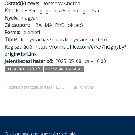
Oktató(k) neve
Dömsödy Andrea
Kar
ELTE Pedagógiai és Pszichológiai Kar
Nyelv
magyar
Célcsoport
BA
MA
PhD
oktató
Forma
jelenléti
Típus
könyvtárhasználat/könyvtárismertető
Regisztráció
https://forms.office.com/e/K77hGgpyby?
origin=lprLink
Jelentkezési határidő
2025. 05. 08., cs – 16:00
FELHASZNÁLÓKÉPZÉS
KÖNYVTÁRHASZNÁLAT
Illusztráció szerzője, forrása:
ELTE PPK Kari Könyvtár
© 2024 Egyetemi Könyvtári Szolgálat