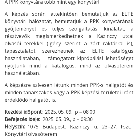
A PPK könyvtára több mint egy könyvtár!
A képzés során: áttekintően bemutatjuk az ELTE
könyvtári hálózatát, bemutatjuk a PPK könyvtárának
gyűjteményét és teljes szolgáltatási kínálatát, a
résztvevők megismerkedhetnek a Kazinczy utcai
olvasói terekkel (igény szerint a zárt raktárral is),
tapasztalatot szerezhetnek az ELTE katalógus
használatában, támogatott kipróbálási lehetőséget
nyújtunk mind a katalógus, mind az olvasóterem
használatában.
A képzésre szívesen látunk minden PPK-s hallgatót és
minden tanárszakos vagy a PPK képzési területei iránt
érdeklődő hallgatót is.
Kezdési időpont
2025. 05. 09., p – 08:00
Befejezés ideje
2025. 05. 09., p – 09:30
Helyszín
1075 Budapest, Kazinczy u. 23–27. Fszt.
Könyvtári olvasóterem