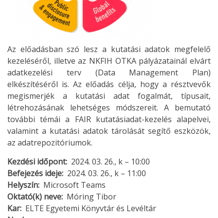
Az előadásban szó lesz a kutatási adatok megfelelő
kezeléséről, illetve az NKFIH OTKA pályázatainál elvárt
adatkezelési terv (Data Management Plan)
elkészítéséről is. Az előadás célja, hogy a résztvevők
megismerjék a kutatási adat fogalmát, típusait,
létrehozásának lehetséges módszereit. A bemutató
további témái a FAIR kutatásiadat-kezelés alapelvei,
valamint a kutatási adatok tárolását segítő eszközök,
az adatrepozitóriumok.
Kezdési időpont
2024. 03. 26., k – 10:00
Befejezés ideje
2024. 03. 26., k – 11:00
Helyszín
Microsoft Teams
Oktató(k) neve
Móring Tibor
Kar
ELTE Egyetemi Könyvtár és Levéltár