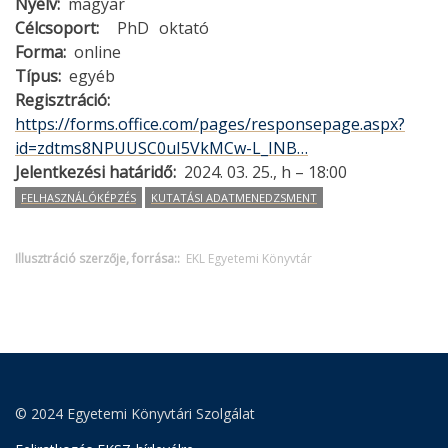
Nyelv
magyar
Célcsoport
PhD
oktató
Forma
online
Típus
egyéb
Regisztráció
https://forms.office.com/pages/responsepage.aspx?
id=zdtms8NPUUSC0uI5VkMCw-L_INB…
Jelentkezési határidő
2024. 03. 25., h – 18:00
FELHASZNÁLÓKÉPZÉS
KUTATÁSI ADATMENEDZSMENT
Illusztráció szerzője, forrása:
EKL Egyetemi Könyvtár
© 2024 Egyetemi Könyvtári Szolgálat