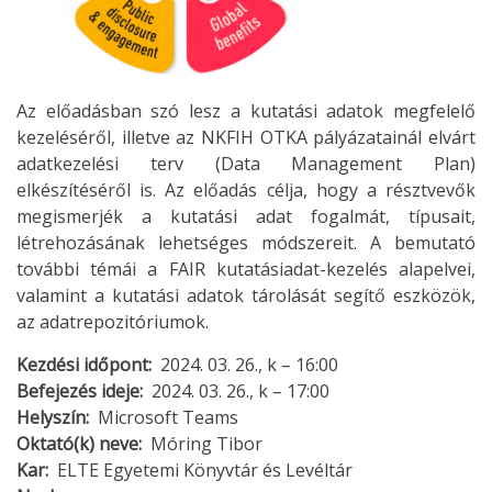
Az előadásban szó lesz a kutatási adatok megfelelő
kezeléséről, illetve az NKFIH OTKA pályázatainál elvárt
adatkezelési terv (Data Management Plan)
elkészítéséről is. Az előadás célja, hogy a résztvevők
megismerjék a kutatási adat fogalmát, típusait,
létrehozásának lehetséges módszereit. A bemutató
további témái a FAIR kutatásiadat-kezelés alapelvei,
valamint a kutatási adatok tárolását segítő eszközök,
az adatrepozitóriumok.
Kezdési időpont
2024. 03. 26., k – 16:00
Befejezés ideje
2024. 03. 26., k – 17:00
Helyszín
Microsoft Teams
Oktató(k) neve
Móring Tibor
Kar
ELTE Egyetemi Könyvtár és Levéltár