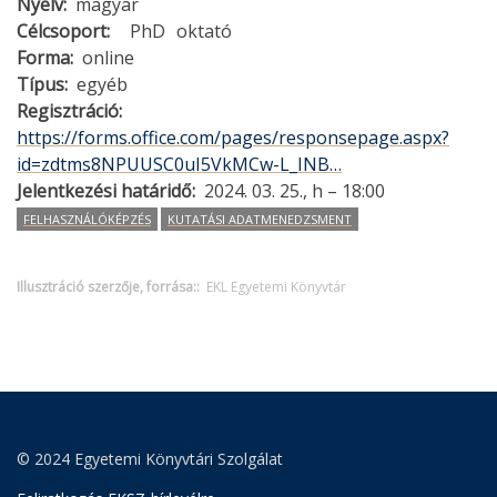
Nyelv
magyar
Célcsoport
PhD
oktató
Forma
online
Típus
egyéb
Regisztráció
https://forms.office.com/pages/responsepage.aspx?
id=zdtms8NPUUSC0uI5VkMCw-L_INB…
Jelentkezési határidő
2024. 03. 25., h – 18:00
FELHASZNÁLÓKÉPZÉS
KUTATÁSI ADATMENEDZSMENT
Illusztráció szerzője, forrása:
EKL Egyetemi Könyvtár
© 2024 Egyetemi Könyvtári Szolgálat