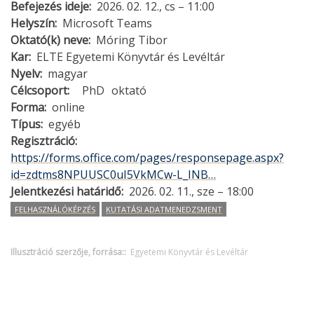
Befejezés ideje
2026. 02. 12., cs – 11:00
Helyszín
Microsoft Teams
Oktató(k) neve
Móring Tibor
Kar
ELTE Egyetemi Könyvtár és Levéltár
Nyelv
magyar
Célcsoport
PhD
oktató
Forma
online
Típus
egyéb
Regisztráció
https://forms.office.com/pages/responsepage.aspx?
id=zdtms8NPUUSC0uI5VkMCw-L_INB…
Jelentkezési határidő
2026. 02. 11., sze – 18:00
FELHASZNÁLÓKÉPZÉS
KUTATÁSI ADATMENEDZSMENT
Illusztráció szerzője, forrása:
Egyetemi Könyvtár és Levéltár