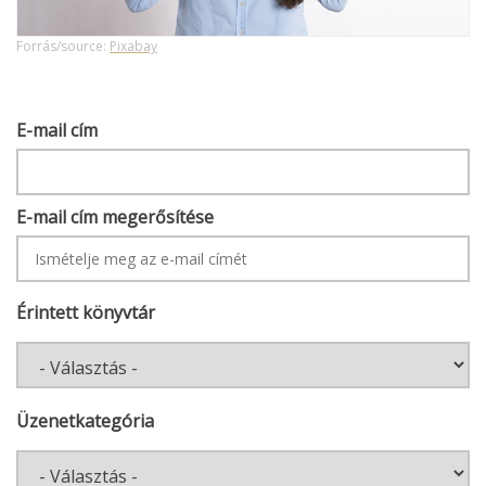
Forrás/source:
Pixabay
E-
E-mail cím
MAIL
CÍM
E-mail cím megerősítése
Érintett könyvtár
Üzenetkategória